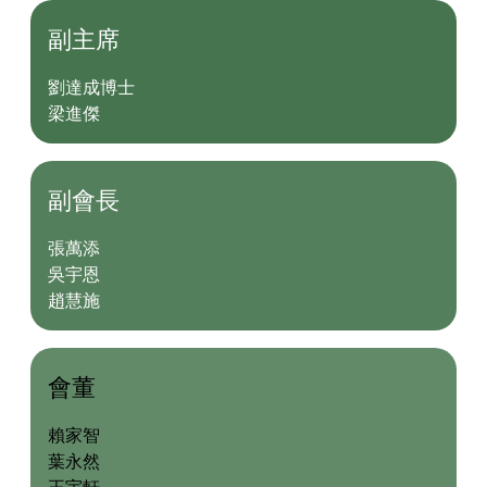
副主席
劉達成博士
梁進傑
副會長
張萬添
吳宇恩
趙慧施
會董
賴家智
葉永然