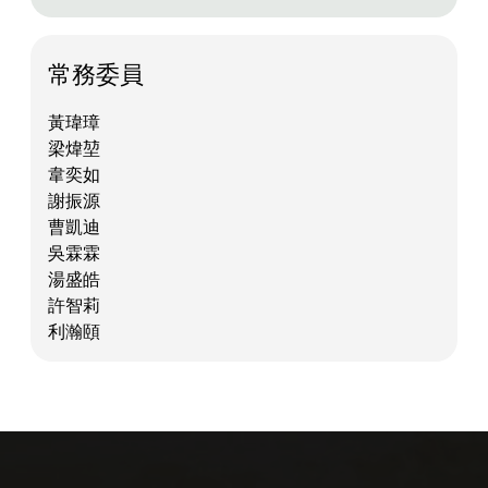
常務委員
黃瑋璋
梁煒堃
韋奕如
謝振源
曹凱迪
吳霖霖
湯盛皓
許智莉
利瀚頤