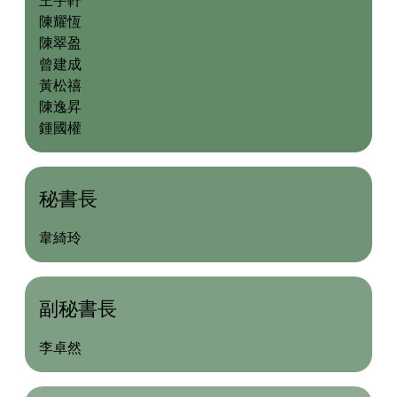
王宇軒
陳耀恆
陳翠盈
曾建成
黃松禧
陳逸昇
鍾國權
秘書長
韋綺玲
副秘書長
李卓然